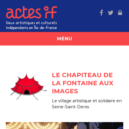
MENU
ACCUEIL
LE RÉSEAU
LE CHAPITEAU DE
Présentation et missions
LA FONTAINE AUX
Nos valeurs
IMAGES
Partenaires / Soutiens
Le village artistique et solidaire en
Seine-Saint-Denis
UFISC
Contact