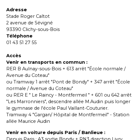
Adresse
Stade Roger Caltot
2 avenue de Sévigné
93390 Clichy-sous-Bois
Téléphone
01 43 51 27 55
Accès
Venir en transports en commun :
RER B Aulnay-sous-Bois + 613 arrêt "École normale /
Avenue du Coteau"
ou Tramway 1 arrêt "Pont de Bondy" + 347 arrêt "École
normale / Avenue du Coteau"
ou RER E " Le Raincy - Montfermeil " + 601 ou 642 arrêt
"Les Marronniers", descendre allée M.Audin puis longer
le gymnase de l'école Paul Vaillant-Couturier.
Tramway 4 "Gargan/ Hôpital de Montfermeil" - Station
allée Maurice Audin
Venir en voiture depuis Paris / Banlieue :
Depuis Paris : A3 sortie Bondy + RN3 direction Livry