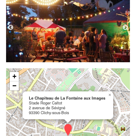
MEMBRES
Adhérer au réseau
Cartographie
Les lieux membres
Les structures accompagnées
Les membres associés
RESSOURCES
+
Actualités / Focus
−
Outils administratifs
×
Le Chapiteau de La Fontaine aux Images
Stade Roger Caltot
Accompagnement artistique
2 avenue de Sévigné
93390 Clichy-sous-Bois
Annuaire des lieux de résidence artistique
Sur Un Plateau