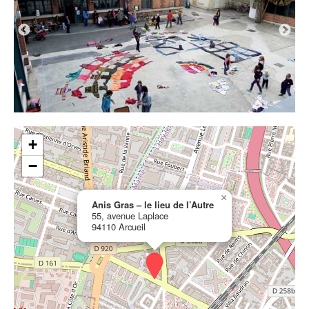
MEMBRES
Adhérer au réseau
Cartographie
Les lieux membres
Les structures accompagnées
Les membres associés
+
RESSOURCES
−
Actualités / Focus
×
Anis Gras – le lieu de l’Autre
Outils administratifs
55, avenue Laplace
94110 Arcueil
Accompagnement artistique
Annuaire des lieux de résidence artistique
Sur Un Plateau