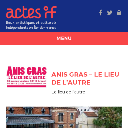
MENU
ACCUEIL
LE RÉSEAU
ANIS GRAS – LE LIEU
Présentation et missions
DE L’AUTRE
Nos valeurs
Le lieu de l'autre
Partenaires / Soutiens
UFISC
Contact