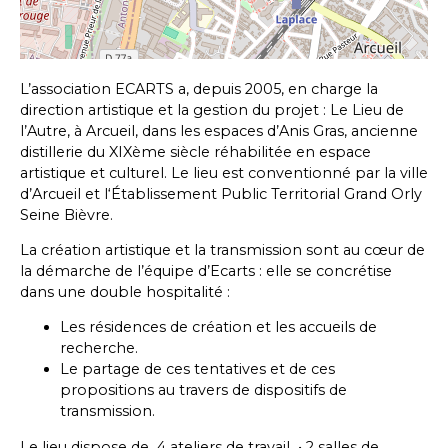
Une Petite Part
Formations
L’association ECARTS a, depuis 2005, en charge la
EMPLOIS ET STAGES
direction artistique et la gestion du projet : Le Lieu de
l’Autre, à Arcueil, dans les espaces d’Anis Gras, ancienne
distillerie du XIXème siècle réhabilitée en espace
artistique et culturel. Le lieu est conventionné par la ville
Leaflet
, ©
OpenStreetMap
contributeurs
d’Arcueil et l‘Établissement Public Territorial Grand Orly
Seine Bièvre.
La création artistique et la transmission sont au cœur de
la démarche de l’équipe d’Ecarts : elle se concrétise
dans une double hospitalité :
Les résidences de création et les accueils de
recherche.
Le partage de ces tentatives et de ces
propositions au travers de dispositifs de
transmission.
Le lieu dispose de 4 ateliers de travail • 2 salles de